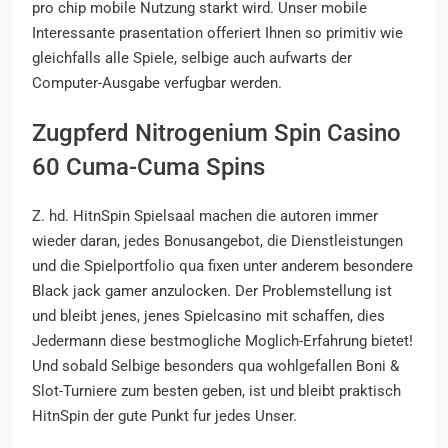
pro chip mobile Nutzung starkt wird. Unser mobile
Interessante prasentation offeriert Ihnen so primitiv wie
gleichfalls alle Spiele, selbige auch aufwarts der
Computer-Ausgabe verfugbar werden.
Zugpferd Nitrogenium Spin Casino
60 Cuma-Cuma Spins
Z. hd. HitnSpin Spielsaal machen die autoren immer
wieder daran, jedes Bonusangebot, die Dienstleistungen
und die Spielportfolio qua fixen unter anderem besondere
Black jack gamer anzulocken. Der Problemstellung ist
und bleibt jenes, jenes Spielcasino mit schaffen, dies
Jedermann diese bestmogliche Moglich-Erfahrung bietet!
Und sobald Selbige besonders qua wohlgefallen Boni &
Slot-Turniere zum besten geben, ist und bleibt praktisch
HitnSpin der gute Punkt fur jedes Unser.