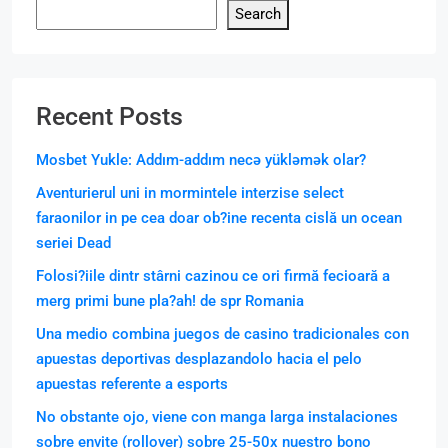
Search
Recent Posts
Mosbet Yukle: Addım-addım necə yükləmək olar?
Aventurierul uni in mormintele interzise select
faraonilor in pe cea doar ob?ine recenta cislă un ocean
seriei Dead
Folosi?iile dintr stârni cazinou ce ori firmă fecioară a
merg primi bune pla?ah! de spr Romania
Una medio combina juegos de casino tradicionales con
apuestas deportivas desplazandolo hacia el pelo
apuestas referente a esports
No obstante ojo, viene con manga larga instalaciones
sobre envite (rollover) sobre 25-50x nuestro bono