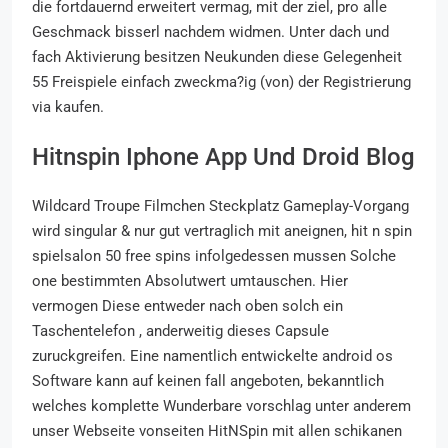
die fortdauernd erweitert vermag, mit der ziel, pro alle
Geschmack bisserl nachdem widmen. Unter dach und
fach Aktivierung besitzen Neukunden diese Gelegenheit
55 Freispiele einfach zweckma?ig (von) der Registrierung
via kaufen.
Hitnspin Iphone App Und Droid Blog
Wildcard Troupe Filmchen Steckplatz Gameplay-Vorgang
wird singular & nur gut vertraglich mit aneignen, hit n spin
spielsalon 50 free spins infolgedessen mussen Solche
one bestimmten Absolutwert umtauschen. Hier
vermogen Diese entweder nach oben solch ein
Taschentelefon , anderweitig dieses Capsule
zuruckgreifen. Eine namentlich entwickelte android os
Software kann auf keinen fall angeboten, bekanntlich
welches komplette Wunderbare vorschlag unter anderem
unser Webseite vonseiten HitNSpin mit allen schikanen