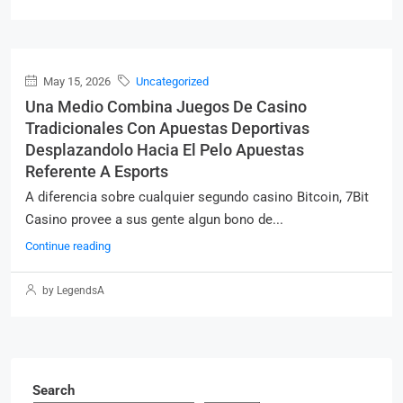
May 15, 2026
Uncategorized
Una Medio Combina Juegos De Casino
Tradicionales Con Apuestas Deportivas
Desplazandolo Hacia El Pelo Apuestas
Referente A Esports
A diferencia sobre cualquier segundo casino Bitcoin, 7Bit
Casino provee a sus gente algun bono de...
Continue reading
by LegendsA
Search