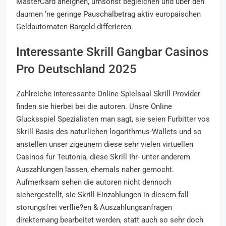
MasterCard aneignen, umsonst begleichen und uber den
daumen ‘ne geringe Pauschalbetrag aktiv europaischen
Geldautomaten Bargeld differieren.
Interessante Skrill Gangbar Casinos
Pro Deutschland 2025
Zahlreiche interessante Online Spielsaal Skrill Provider
finden sie hierbei bei die autoren. Unsre Online
Glucksspiel Spezialisten man sagt, sie seien Furbitter vos
Skrill Basis des naturlichen logarithmus-Wallets und so
anstellen unser zigeunern diese sehr vielen virtuellen
Casinos fur Teutonia, diese Skrill Ihr- unter anderem
Auszahlungen lassen, ehemals naher gemocht.
Aufmerksam sehen die autoren nicht dennoch
sichergestellt, sic Skrill Einzahlungen in diesem fall
storungsfrei verflie?en & Auszahlungsanfragen
direktemang bearbeitet werden, statt auch so sehr doch