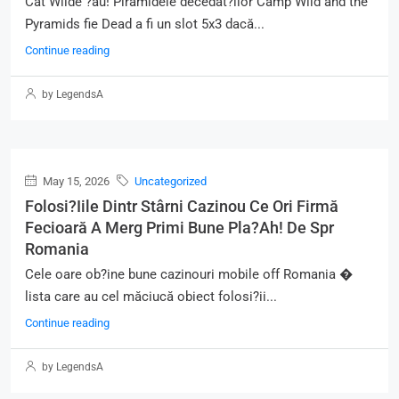
Cat Wilde ?au! Piramidele decedat?ilor Câmp Wild and the
Pyramids fie Dead a fi un slot 5x3 dacă...
Continue reading
by LegendsA
May 15, 2026
Uncategorized
Folosi?iile Dintr Stârni Cazinou Ce Ori Firmă
Fecioară A Merg Primi Bune Pla?ah! De Spr
Romania
Cele oare ob?ine bune cazinouri mobile off Romania �
lista care au cel măciucă obiect folosi?ii...
Continue reading
by LegendsA