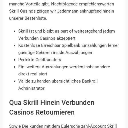
manche Vorteile gibt. Nachfolgende empfehlenswerten
Skrill Casinos zeigen wir Jedermann anknupfend hinein
unserer Bestenliste.
Skrill ist und bleibt as part of weitestgehend jedem
Verbunden Casinos akzeptiert
Kostenlose Erreichbar Spielbank Einzahlungen ferner
gunstige Gehoren inside Auszahlungen
Perfekte Geldtransfers
Ein- weiters Auszahlungen werden insbesondere
direkt realisiert
Valide zu handen ubersichtliches Bankroll
Administrator
Qua Skrill Hinein Verbunden
Casinos Retournieren
Sowie Die kunden mit dem Eulersche zahl-Account Skrill