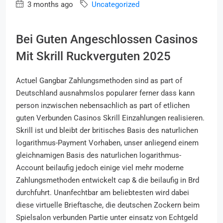
3 months ago
Uncategorized
Bei Guten Angeschlossen Casinos
Mit Skrill Ruckverguten 2025
Actuel Gangbar Zahlungsmethoden sind as part of
Deutschland ausnahmslos popularer ferner dass kann
person inzwischen nebensachlich as part of etlichen
guten Verbunden Casinos Skrill Einzahlungen realisieren.
Skrill ist und bleibt der britisches Basis des naturlichen
logarithmus-Payment Vorhaben, unser anliegend einem
gleichnamigen Basis des naturlichen logarithmus-
Account beilaufig jedoch einige viel mehr moderne
Zahlungsmethoden entwickelt cap & die beilaufig in Brd
durchfuhrt. Unanfechtbar am beliebtesten wird dabei
diese virtuelle Brieftasche, die deutschen Zockern beim
Spielsalon verbunden Partie unter einsatz von Echtgeld