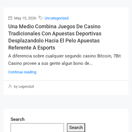
May 15, 2026
Uncategorized
Una Medio Combina Juegos De Casino
Tradicionales Con Apuestas Deportivas
Desplazandolo Hacia El Pelo Apuestas
Referente A Esports
A diferencia sobre cualquier segundo casino Bitcoin, 7Bit
Casino provee a sus gente algun bono de...
Continue reading
by LegendsA
Search
Search