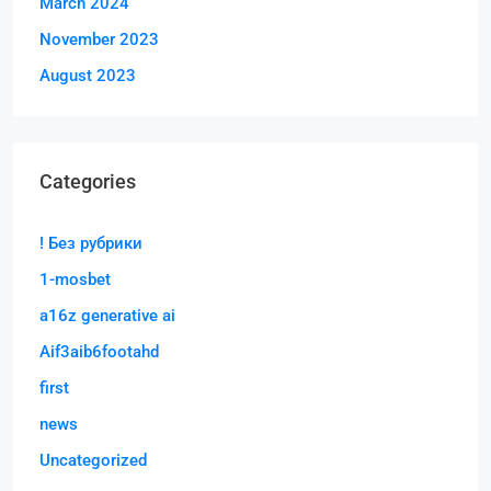
March 2024
November 2023
August 2023
Categories
! Без рубрики
1-mosbet
a16z generative ai
Aif3aib6footahd
first
news
Uncategorized