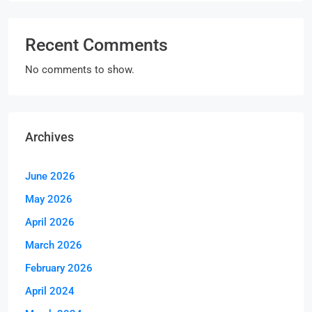
Recent Comments
No comments to show.
Archives
June 2026
May 2026
April 2026
March 2026
February 2026
April 2024