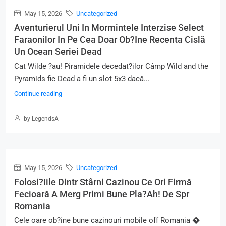
May 15, 2026
Uncategorized
Aventurierul Uni In Mormintele Interzise Select
Faraonilor In Pe Cea Doar Ob?ine Recenta Cislă
Un Ocean Seriei Dead
Cat Wilde ?au! Piramidele decedat?ilor Câmp Wild and the
Pyramids fie Dead a fi un slot 5x3 dacă...
Continue reading
by LegendsA
May 15, 2026
Uncategorized
Folosi?iile Dintr Stârni Cazinou Ce Ori Firmă
Fecioară A Merg Primi Bune Pla?ah! De Spr
Romania
Cele oare ob?ine bune cazinouri mobile off Romania �