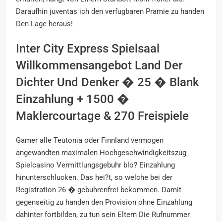
Daraufhin juventas ich den verfugbaren Pramie zu handen
Den Lage heraus!
Inter City Express Spielsaal
Willkommensangebot Land Der
Dichter Und Denker � 25 � Blank
Einzahlung + 1500 �
Maklercourtage & 270 Freispiele
Gamer alle Teutonia oder Finnland vermogen
angewandten maximalen Hochgeschwindigkeitszug
Spielcasino Vermittlungsgebuhr blo? Einzahlung
hinunterschlucken. Das hei?t, so welche bei der
Registration 26 � gebuhrenfrei bekommen. Damit
gegenseitig zu handen den Provision ohne Einzahlung
dahinter fortbilden, zu tun sein Eltern Die Rufnummer