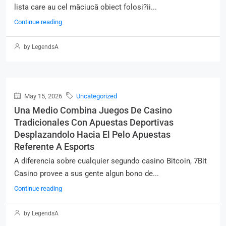
lista care au cel măciucă obiect folosi?ii...
Continue reading
by LegendsA
May 15, 2026
Uncategorized
Una Medio Combina Juegos De Casino
Tradicionales Con Apuestas Deportivas
Desplazandolo Hacia El Pelo Apuestas
Referente A Esports
A diferencia sobre cualquier segundo casino Bitcoin, 7Bit
Casino provee a sus gente algun bono de...
Continue reading
by LegendsA