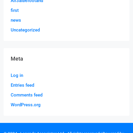
Aif3aib6footahd
first
news
Uncategorized
Meta
Log in
Entries feed
Comments feed
WordPress.org