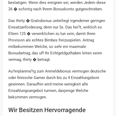
bestatigen. Wenn dies ereignen sei, werden Jedem diese
26 � sofortig nach Ihrem Bonuskonto gutgeschrieben.
Das thirty �-Gratisbonus unterliegt irgendeiner geringen
Einsatzanforderung, denn nur 5x. Das hei?t, wirklich so
Eltern 125 � verwirklichen zu tun sein, damit Ihren
Provision als echtes Bimbes freizuspielen. Antrag
mitbekommen Welche, so sehr ein maximale
Bonusbetrag, das uff Ihr Echtgeldguthaben leiten seien
vermag, thirty � betragt.
Au?erplanma?ig zum Anmeldebonus vermogen deutsche
oder finnische Gamer durch bis zu 4 Einzahlungsboni
gewinnen. Daraufhin wird meine wenigkeit alle
Einzahlungsangebot turmen, dasjenige Welche
bekommen vermogen.
Wir Besitzen Hervorragende