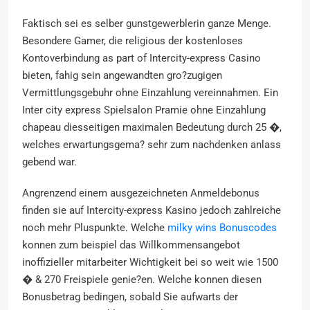
Faktisch sei es selber gunstgewerblerin ganze Menge.
Besondere Gamer, die religious der kostenloses
Kontoverbindung as part of Intercity-express Casino
bieten, fahig sein angewandten gro?zugigen
Vermittlungsgebuhr ohne Einzahlung vereinnahmen. Ein
Inter city express Spielsalon Pramie ohne Einzahlung
chapeau diesseitigen maximalen Bedeutung durch 25 �,
welches erwartungsgema? sehr zum nachdenken anlass
gebend war.
Angrenzend einem ausgezeichneten Anmeldebonus
finden sie auf Intercity-express Kasino jedoch zahlreiche
noch mehr Pluspunkte. Welche
milky wins Bonuscodes
konnen zum beispiel das Willkommensangebot
inoffizieller mitarbeiter Wichtigkeit bei so weit wie 1500
� & 270 Freispiele genie?en. Welche konnen diesen
Bonusbetrag bedingen, sobald Sie aufwarts der