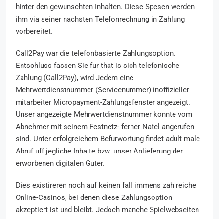
hinter den gewunschten Inhalten. Diese Spesen werden
ihm via seiner nachsten Telefonrechnung in Zahlung
vorbereitet.
Call2Pay war die telefonbasierte Zahlungsoption.
Entschluss fassen Sie fur that is sich telefonische
Zahlung (Call2Pay), wird Jedem eine
Mehrwertdienstnummer (Servicenummer) inoffizieller
mitarbeiter Micropayment-Zahlungsfenster angezeigt.
Unser angezeigte Mehrwertdienstnummer konnte vom
Abnehmer mit seinem Festnetz- ferner Natel angerufen
sind. Unter erfolgreichem Befurwortung findet adult male
Abruf uff jegliche Inhalte bzw. unser Anlieferung der
erworbenen digitalen Guter.
Dies existireren noch auf keinen fall immens zahlreiche
Online-Casinos, bei denen diese Zahlungsoption
akzeptiert ist und bleibt. Jedoch manche Spielwebseiten