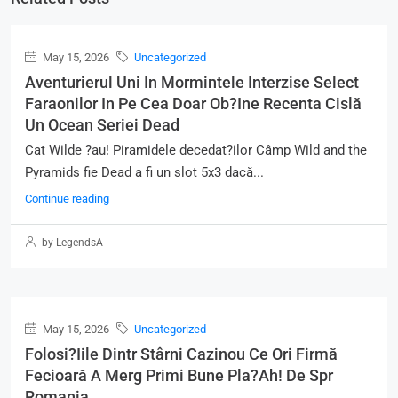
May 15, 2026
Uncategorized
Aventurierul Uni In Mormintele Interzise Select
Faraonilor In Pe Cea Doar Ob?ine Recenta Cislă
Un Ocean Seriei Dead
Cat Wilde ?au! Piramidele decedat?ilor Câmp Wild and the
Pyramids fie Dead a fi un slot 5x3 dacă...
Continue reading
by LegendsA
May 15, 2026
Uncategorized
Folosi?iile Dintr Stârni Cazinou Ce Ori Firmă
Fecioară A Merg Primi Bune Pla?ah! De Spr
Romania